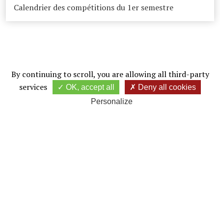
Calendrier des compétitions du 1er semestre
By continuing to scroll,
you are allowing all third-party
services
OK, accept all
Deny all cookies
Personalize
Golf de Forges les Bains
JE DONNE MON AVIS
Le golf 18 trous de Forges-les-Bains dessiné par Jean-Manuel
Rossi et remodelé par Michel Gayon est le golf "Golfy" le plus
proche de Paris
(35 minutes des portes de Saint-Cloud ou d'Italie), un parcours
varié et naturel dans le cadre boisé et légèrement vallonné de